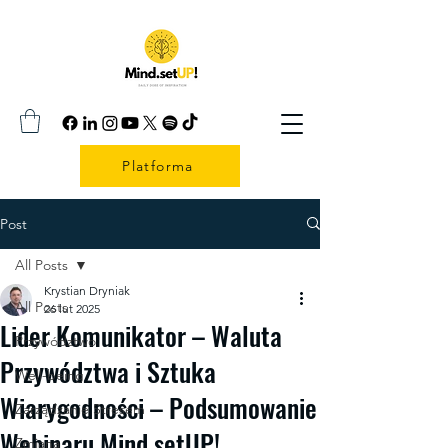
Platforma
Post
All Posts
Krystian Dryniak
All Posts
26 lut 2025
Lider Komunikator – Waluta
Przywództwo
Przywództwa i Sztuka
Well-being
Wiarygodności – Podsumowanie
Zarządzanie Stresem
Webinaru Mind.setUP!
Zmiana