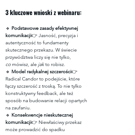
3 kluczowe wnioski z webinaru:
🔹 
Podstawowe zasady efektywnej 
komunikacji
👉 Jasność, precyzja i 
autentyczność to fundamenty 
skutecznego przekazu. W świecie 
przywództwa liczy się nie tylko, 
co
 mówisz, ale 
jak
 to robisz.
🔹 
Model radykalnej szczerości
👉 
Radical Candor to podejście, które 
łączy szczerość z troską. To nie tylko 
konstruktywny feedback, ale też 
sposób na budowanie relacji opartych 
na zaufaniu.
🔹 
Konsekwencje nieskutecznej 
komunikacji
👉 Niewłaściwy przekaz 
może prowadzić do spadku 