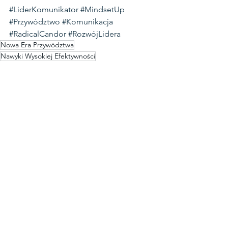
#LiderKomunikator
#MindsetUp
#Przywództwo
#Komunikacja
#RadicalCandor
#RozwójLidera
Nowa Era Przywództwa
Nawyki Wysokiej Efektywności
bezpieczenstwo psychologiczne
LiderPrzyszłości
Lider Komunikator
radical candor
Zobacz wszystkie
Ostatnie posty