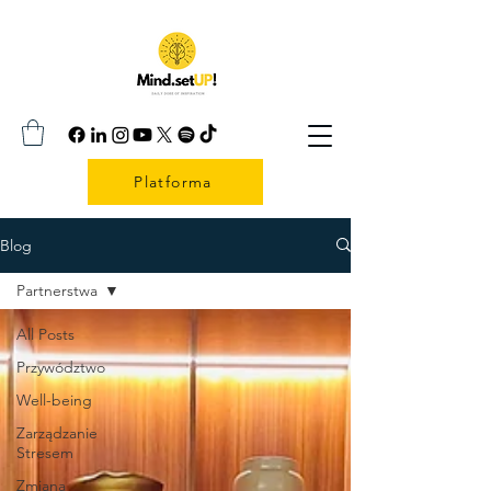
Platforma
Blog
Partnerstwa
All Posts
Przywództwo
Well-being
Zarządzanie
Stresem
Zmiana