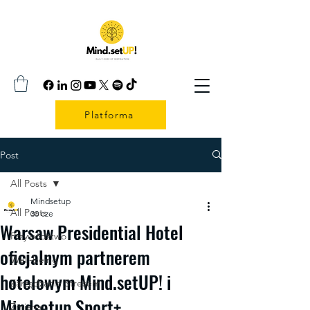
Platforma
Post
All Posts
Mindsetup
All Posts
30 cze
Warsaw Presidential Hotel
Przywództwo
oficjalnym partnerem
Well-being
hotelowym Mind.setUP! i
Zarządzanie Stresem
Mindsetup Sport+
Zmiana