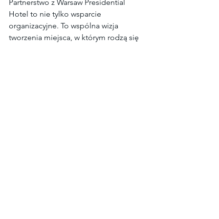
Partnerstwo z Warsaw Presidential 
Hotel to nie tylko wsparcie 
organizacyjne. To wspólna wizja 
tworzenia miejsca, w którym rodzą się 
wartościowe relacje, odważne pomysły 
i projekty mające realny wpływ na 
rozwój ludzi oraz organizacji. To 
dopiero początek naszej wspólnej 
drogi.
Dziękujemy zespołowi Warsaw 
Presidential Hotel za zaufanie. 
Cieszymy się, że wspólnie będziemy 
tworzyć wydarzenia i inicjatywy, które 
inspirują do przekraczania własnych 
granic - w biznesie, sporcie i życiu.
Nowa Era Przywództwa
Rozwój Osobisty
bezpieczenstwo psychologiczne
sukces