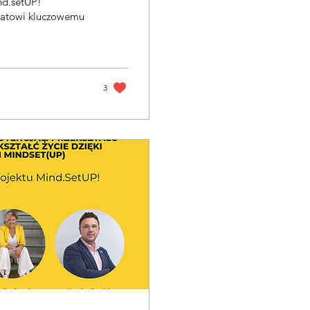
nd.setUP!
3