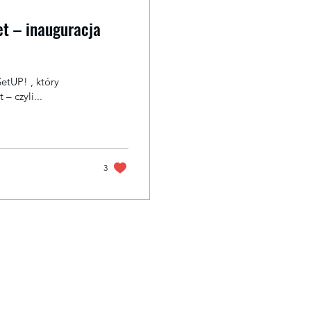
et – inauguracja
etUP! , który
zapoczątkował naszą misję rozwijania Growth Mindset – czyli...
3