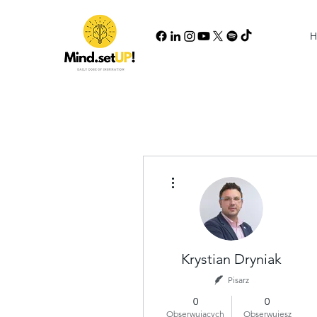
H
Więcej działań
Krystian Dryniak
Pisarz
0
0
Obserwujących
Obserwujesz