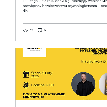
12 lutego 2025 roku odbył się inspirujący webinar Mi
poświęcony bezpieczeństwu psychologicznemu – tematowi kluczowemu
dla...
32
0