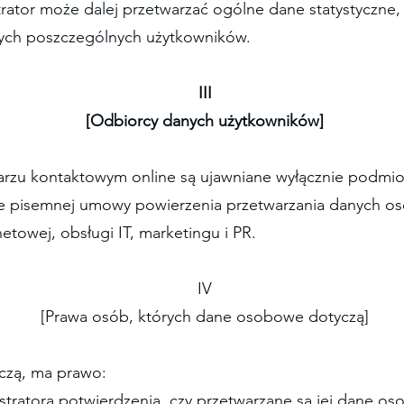
strator może dalej przetwarzać ogólne dane statystyczn
ących poszczególnych użytkowników.
III
[Odbiorcy danych użytkowników]
rzu kontaktowym online są ujawniane wyłącznie podmi
wie pisemnej umowy powierzenia przetwarzania danych o
netowej, obsługi IT, marketingu i PR.
IV
[Prawa osób, których dane osobowe dotyczą]
yczą, ma prawo:
stratora potwierdzenia, czy przetwarzane są jej dane os