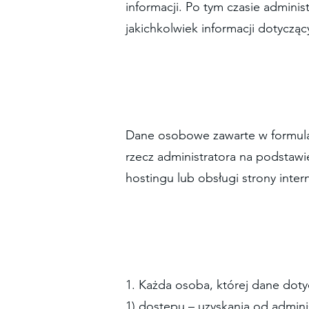
informacji. Po tym czasie admini
jakichkolwiek informacji dotycz
Dane osobowe zawarte w formula
rzecz administratora na podsta
hostingu lub obsługi strony inter
1. Każda osoba, której dane dot
1) dostępu – uzyskania od admini