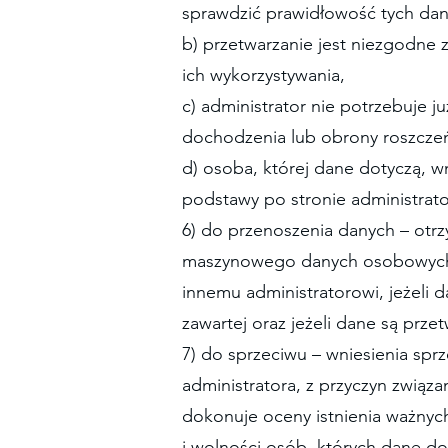
sprawdzić prawidłowość tych dan
b) przetwarzanie jest niezgodne z
ich wykorzystywania,
c) administrator nie potrzebuje j
dochodzenia lub obrony roszcze
d) osoba, której dane dotyczą, w
podstawy po stronie administrat
6) do przenoszenia danych – ot
maszynowego danych osobowych je
innemu administratorowi, jeżeli 
zawartej oraz jeżeli dane są pr
7) do sprzeciwu – wniesienia sp
administratora, z przyczyn związ
dokonuje oceny istnienia ważnyc
i wolności osób, których dane do