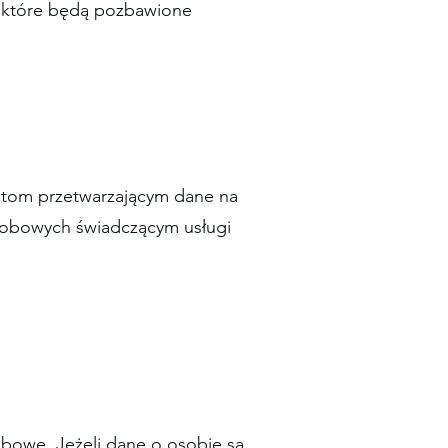
e, które będą pozbawione
otom przetwarzającym dane na
sobowych świadczącym usługi
obowe. Jeżeli dane o osobie są