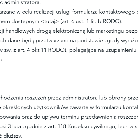
 administratora.
zane w celu realizacji usługi formularza kontaktowego 
nem dostępnym <tutaj> (art. 6 ust. 1 lit. b RODO).
macji handlowych drogą elektroniczną lub marketingu be
ch dane będą przetwarzane na podstawie zgody wyrażon
. a w zw. z art. 4 pkt 11 RODO), polegające na uzupełnie
u.
hodzenia roszczeń przez administratora lub obrony prze
określonych użytkowników zawarte w formularzu konta
powania oraz do upływu terminu przedawnienia roszcze
osi 3 lata zgodnie z art. 118 Kodeksu cywilnego, lecz w
 dłuższy.