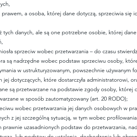
ych,
 prawem, a osoba, której dane dotyczą, sprzeciwia się i
uż tych danych, ale są one potrzebne osobie, której dane
ń,
niosła sprzeciw wobec przetwarzania – do czasu stwierd
ora są nadrzędne wobec podstaw sprzeciwu osoby, które
rzymania w ustrukturyzowanym, powszechnie używanym fo
j dotyczących, które dostarczyła administratorowi, ora
dane są przetwarzane na podstawie zgody osoby, której 
zetwarzane w sposób zautomatyzowany (art. 20 RODO);
rzeciwu wobec przetwarzania jej danych osobowych w pr
anych z jej szczególną sytuacją, w tym wobec profilowani
h prawnie uzasadnionych podstaw do przetwarzania, na
tyczą, lub podstaw do ustalenia, dochodzenia lub obron