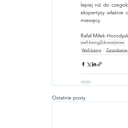
lepiej niż do czegok
ekspertyzy właśnie d
miesięcy.
Rafał Miłek-Horodysk
well-being
Zdrowie
stres
Well-being
Zarządzanie
Ostatnie posty