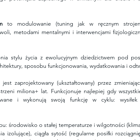
m
 to modulowanie (tuning jak w ręcznym strojeni
 woli, metodami mentalnymi i interwencjami fizjologicz
nia stylu życia z ewolucyjnym dziedzictwem pod post
hitektury, sposobu funkcjonowania, wydatkowania i odtw
jest zaprojektowany (ukształtowany) przez zmieniając
rzeni miliona+ lat. Funkcjonuje najlepiej gdy wszystki
wane i wykonują swoją funkcję w cyklu: wysiłek
u: środowisko o stałej temperaturze i wilgotności (klima
a izolujące), ciągła sytość (regularne posiłki rozciągnię