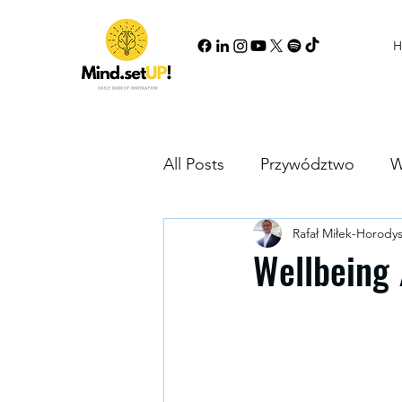
H
All Posts
Przywództwo
W
Rafał Miłek-Horodys
Growth mindset
Partne
Wellbeing 