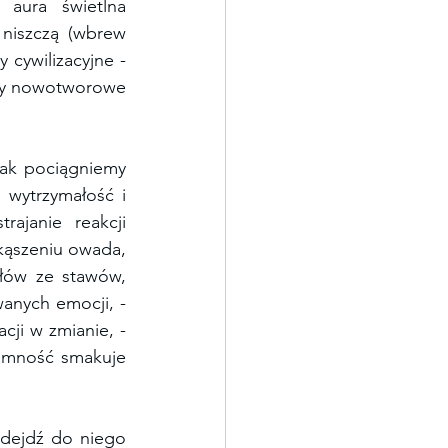
 aura świetlna 
niszczą (wbrew 
obiegowym, wirulentnym opiniom) nasze zdrowie, inicjują i “karmią” choroby cywilizacyjne - 
by nowotworowe 
ak pociągniemy 
 wytrzymałość i 
janie reakcji 
kąszeniu owada, 
łów ze stawów, 
anych emocji, - 
ji w zmianie, - 
emność smakuje 
odejdź do niego 