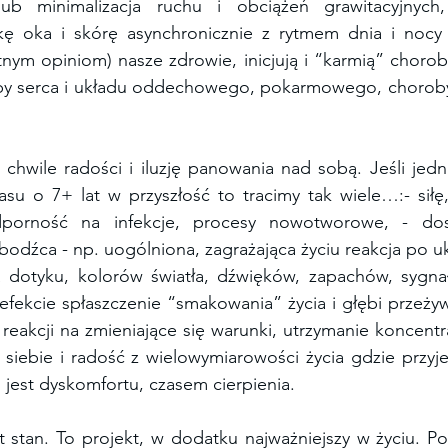
lub minimalizacja ruchu i obciążeń grawitacyjnych,
kę oka i skórę asynchronicznie z rytmem dnia i nocy 
roby serca i układu oddechowego, pokarmowego, choro
chwile radości i iluzję panowania nad sobą. Jeśli jedn
su o 7+ lat w przyszłość to tracimy tak wiele…:- siłę,
porność na infekcje, procesy nowotworowe, - dostra
 bodźca - np. uogólniona, zagrażająca życiu reakcja po u
 dotyku, kolorów światła, dźwięków, zapachów, sygna
 efekcie spłaszczenie “smakowania” życia i głębi przeżyw
reakcji na zmieniające się warunki, utrzymanie koncentrac
siebie i radość z wielowymiarowości życia gdzie przyj
 jest dyskomfortu, czasem cierpienia. 
t stan. To projekt, w dodatku najważniejszy w życiu. P