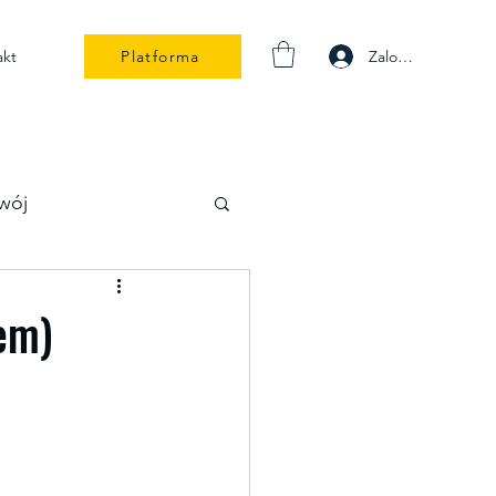
Zaloguj się
akt
Platforma
wój
em)