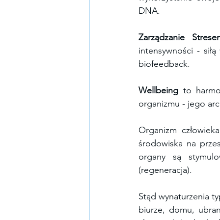
DNA.
Zarządzanie Strese
intensywności - siłą
biofeedback.
Wellbeing 
to harmo
organizmu - jego arc
Organizm człowieka 
środowiska na przest
organy są stymulo
(regeneracja). 
Stąd wynaturzenia typ
biurze, domu, ubrani