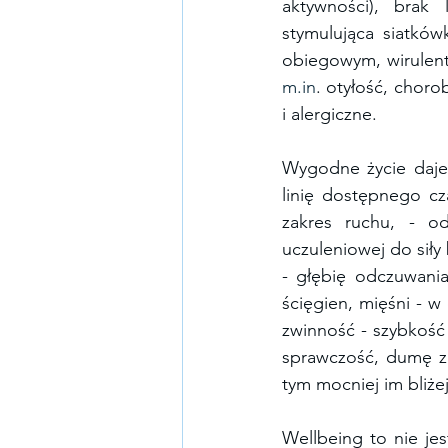
aktywności), brak 
stymulująca siatków
m.in
. otyłość, cho
i alergiczne.
Wygodne życie daje 
linię dostępnego cza
zakres ruchu, - od
uczuleniowej do siły
- głębię odczuwania
ścięgien, mięśni - w
zwinność - szybkość 
sprawczość, dumę z 
tym mocniej im bliżej
Wellbeing to nie jes