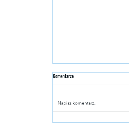
Komentarze
Napisz komentarz...
Wypalenie zawodowe – przyczyny,
objawy i sposoby na odzyskanie