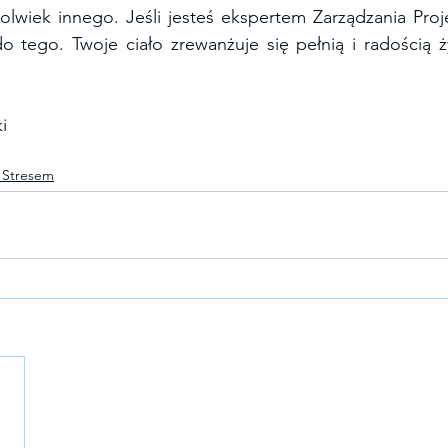
olwiek innego. Jeśli jesteś ekspertem Zarządzania Projek
o tego. Twoje ciało zrewanżuje się pełnią i radością życ
i 
 Stresem