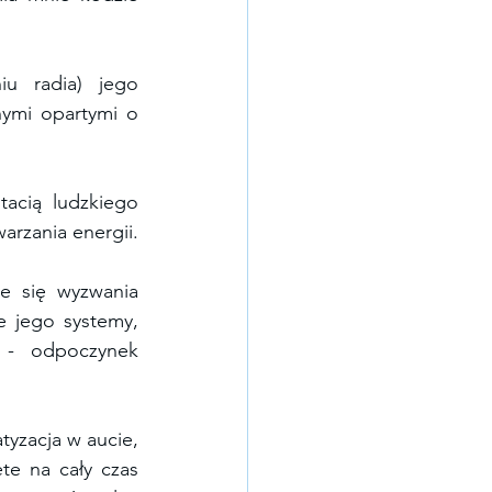
u radia) jego 
nymi opartymi o 
acią ludzkiego 
arzania energii.
e się wyzwania 
e jego systemy, 
 - odpoczynek 
tyzacja w aucie, 
te na cały czas 