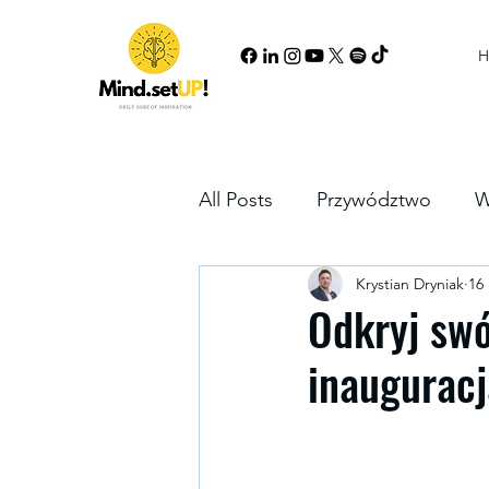
H
All Posts
Przywództwo
W
Krystian Dryniak
16 
Growth mindset
Partne
Odkryj swó
inauguracj