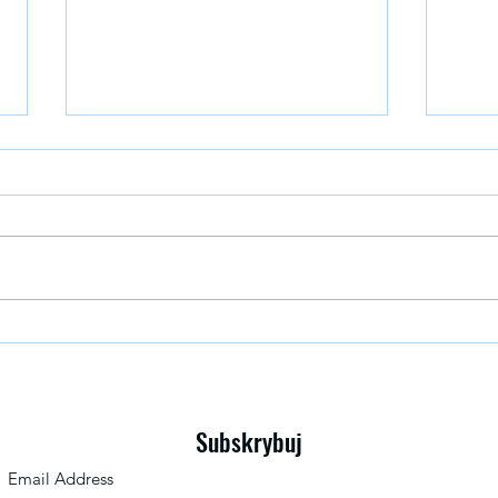
Bezpieczeństwo psychologiczne:
Auten
Klucz do innowacji i sukcesu –
Dlacz
podsumowanie webinaru
Subskrybuj