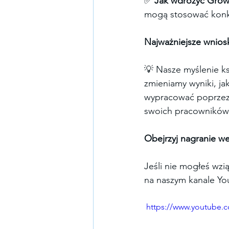
✅ 
Jak wdrożyć Growt
mogą stosować konkr
Najważniejsze wniosk
💡 Nasze myślenie ks
zmieniamy wyniki, j
wypracować poprzez 
swoich pracowników 
Obejrzyj nagranie we
Jeśli nie mogłeś wzi
na naszym kanale Yo
 https://www.youtube