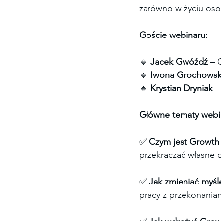
zarówno w życiu oso
Goście webinaru:
🔸 
Jacek Gwóźdź
 – 
🔸 
Iwona Grochows
🔸 
Krystian Dryniak
 
Główne tematy webi
✅ 
Czym jest Growth 
przekraczać własne o
✅ 
Jak zmieniać myśl
pracy z przekonaniam