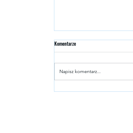
Komentarze
Napisz komentarz...
Narzędziownik Lidera, Wypalenie
zawodowe: Jak nie stracić siebie i
swojego zespołu?