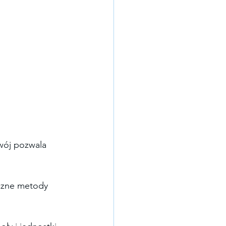
wój pozwala 
czne metody 