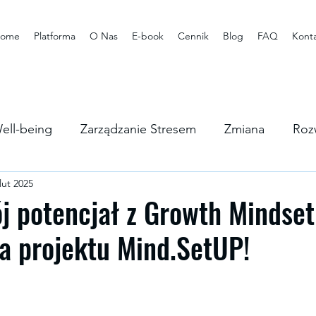
ome
Platforma
O Nas
E-book
Cennik
Blog
FAQ
Kont
ell-being
Zarządzanie Stresem
Zmiana
Roz
lut 2025
rstwa
j potencjał z Growth Mindset
a projektu Mind.SetUP!