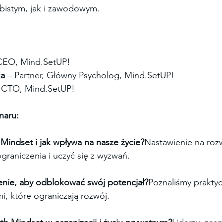
bistym, jak i zawodowym.
CEO, Mind.SetUP!
ka
 – Partner, Główny Psycholog, Mind.SetUP!
– CTO, Mind.SetUP!
naru:
Mindset i jak wpływa na nasze życie?
Nastawienie na roz
graniczenia i uczyć się z wyzwań.
enie, aby odblokować swój potencjał?
Poznaliśmy prakty
i, które ograniczają rozwój.