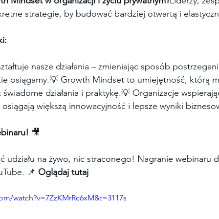
h Mindset w organizacji i życiu prywatnym?
Liderzy, zesp
etne strategie, by budować bardziej otwartą i elastycz
i:
ztałtuje nasze działania – zmieniając sposób postrzegan
akie osiągamy.💡 Growth Mindset to umiejętność, którą 
świadome działania i praktykę.💡 Organizacje wspierają
osiągają większą innowacyjność i lepsze wyniki bizneso
binaru! 
🎥
ąć udziału na żywo, nic straconego! Nagranie webinaru d
uTube. 📌 
Oglądaj tutaj
.com/watch?v=7ZzKMrRc6xM&t=3117s