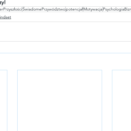
zy!
erPrzyszłości
ŚwiadomePrzywództwo
potencjał
Motywacja
PsychologiaBiz
indset