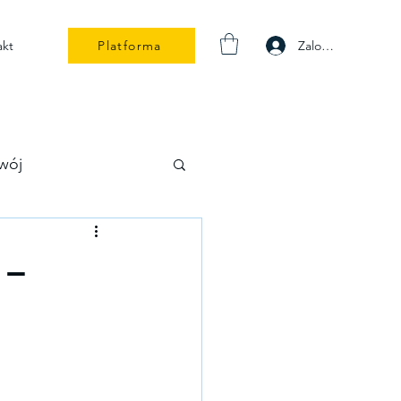
Zaloguj się
akt
Platforma
wój
 –