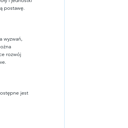
oły i jednostki 
ną postawę.
ia wyzwań, 
można 
ce rozwój 
we.
ostępne jest 