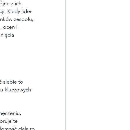
jne z ich 
i. Kiedy lider 
onków zespołu, 
 ocen i 
nięcia 
 siebie to 
ku kluczowych 
męczeniu, 
oruje te 
domość ciała to 