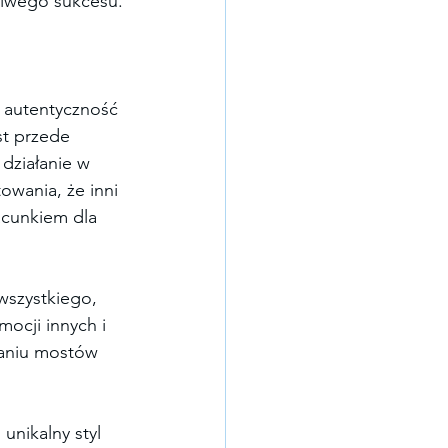
ziwego sukcesu.
t autentyczność 
st przede 
działanie w 
owania, że inni 
acunkiem dla 
wszystkiego, 
ocji innych i 
aniu mostów 
unikalny styl 