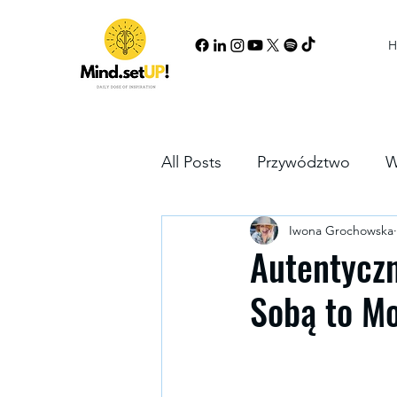
H
All Posts
Przywództwo
W
Iwona Grochowska
Growth mindset
Partne
Autentyczn
Sobą to M