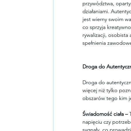
przywództwa, oparty 
działaniami. Autenty
jest wierny swoim w
co sprzyja kreatywno
rywalizacji, osobist
spełnienia zawodow
Droga do Autentycz
Droga do autentyczn
więcej niż tylko poz
obszarów tego kim j
Świadomość ciała – 
napięciu czy potrzeb
sygnały, co prowadzi