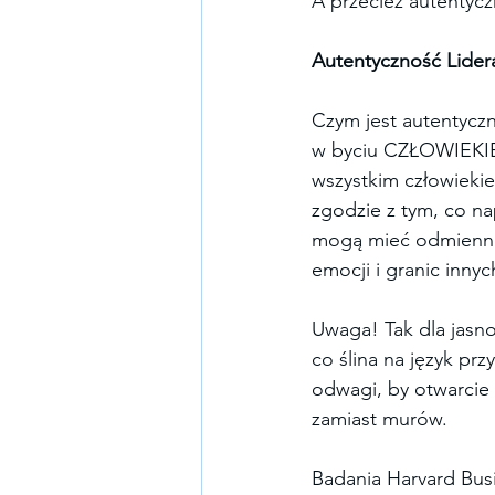
A przecież autentyc
Autentyczność Lidera
Czym jest autentyczn
w byciu CZŁOWIEKIEM?
wszystkim człowieki
zgodzie z tym, co na
mogą mieć odmienne 
emocji i granic innyc
Uwaga! Tak dla jasno
co ślina na język pr
odwagi, by otwarcie
zamiast murów.
Badania Harvard Busin