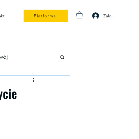
Zaloguj się
akt
Platforma
wój
ycie