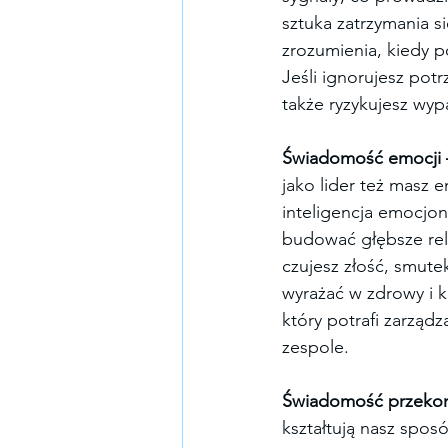
sztuka zatrzymania 
zrozumienia, kiedy p
Jeśli ignorujesz pot
także ryzykujesz wy
Świadomość emocji 
jako lider też masz 
inteligencja emocjona
budować głębsze rela
czujesz złość, smute
wyrażać w zdrowy i k
który potrafi zarząd
zespole.
Świadomość przeko
kształtują nasz spos