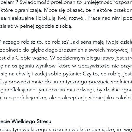
i celami? Świadomość przekonań to umiejętność rozpozna
a które ograniczają. Może się okazać, że niektóre przekon
, są nieaktualne i blokują Twój rozwój. Praca nad nimi po
działać w pełnej zgodzie z sobą.
Dlaczego robisz to, co robisz? Jaki sens mają Twoje dział
zdolność do głębokiego zrozumienia swoich motywacji i
st dla Ciebie ważne. W codziennym biegu łatwo jest stra
się na osiąganiu wyników, które w rzeczywistości nie przy
j się na chwilę i zadaj sobie pytanie: Czy to, co robię, jes
Czy prowadzi mnie do autentycznego poczucia spełnieni
 refleksji nad tymi obszarami i odwagi, by działać zgod
 tu o perfekcjonizm, ale o akceptację siebie jako całości
ecie Wielkiego Stresu
esu, tym większego stresu im większe pieniądze, im wię