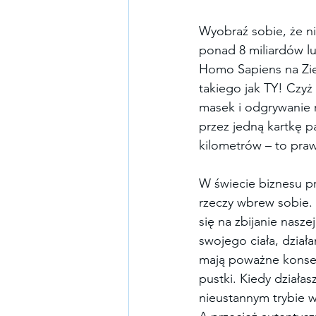
Wyobraź sobie, że ni
ponad 8 miliardów lu
Homo Sapiens na Ziem
takiego jak TY! Czyż 
masek i odgrywanie r
przez jedną kartkę p
kilometrów – to praw
W świecie biznesu pre
rzeczy wbrew sobie.
się na zbijanie nasz
swojego ciała, dzia
mają poważne konsek
pustki. Kiedy działas
nieustannym trybie w