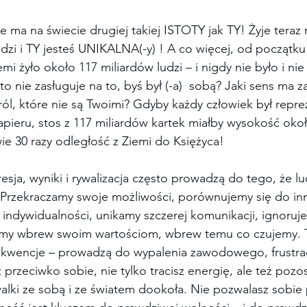
e ma na świecie drugiej takiej ISTOTY jak TY! Żyje teraz 
dzi i TY jesteś UNIKALNA(-y) ! A co więcej, od początku 
i żyło około 117 miliardów ludzi – i nigdy nie było i ni
to nie zasługuje na to, byś był (-a)  sobą? Jaki sens ma z
ól, które nie są Twoimi? Gdyby każdy człowiek był repr
apieru, stos z 117 miliardów kartek miałby wysokość oko
ie 30 razy odległość z Ziemi do Księżyca!
sja, wyniki i rywalizacja często prowadzą do tego, że lu
 Przekraczamy swoje możliwości, porównujemy się do in
ej indywidualności, unikamy szczerej komunikacji, ignoru
łamy wbrew swoim wartościom, wbrew temu co czujemy. Ta
wencje – prowadzą do wypalenia zawodowego, frustracj
z przeciwko sobie, nie tylko tracisz energię, ale też pozo
alki ze sobą i ze światem dookoła. Nie pozwalasz sobie