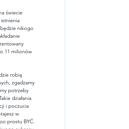
na świecie 
istnienia 
e będzie nikogo 
akładanie 
ezentowany 
ło 11 milionów 
dzie robią 
nych, zgadzamy 
jemy potrzeby 
kie działania 
i i poczucia 
stajesz w 
 po prostu BYĆ. 