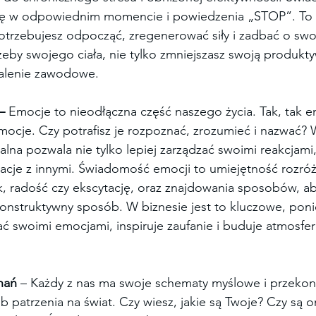
się w odpowiednim momencie i powiedzenia „STOP”. To 
otrzebujesz odpocząć, zregenerować siły i zadbać o swo
rzeby swojego ciała, nie tylko zmniejszasz swoją produkty
palenie zawodowe.
– 
Emocje to nieodłączna część naszego życia. Tak, tak 
emocje. Czy potrafisz je rozpoznać, zrozumieć i nazwać?
lna pozwala nie tylko lepiej zarządzać swoimi reakcjami,
cje z innymi. Świadomość emocji to umiejętność rozróżn
k, radość czy ekscytację, oraz znajdowania sposobów, a
onstruktywny sposób. W biznesie jest to kluczowe, ponie
zać swoimi emocjami, inspiruje zaufanie i buduje atmosfe
nań
 – Każdy z nas ma swoje schematy myślowe i przekona
ób patrzenia na świat. Czy wiesz, jakie są Twoje? Czy są 