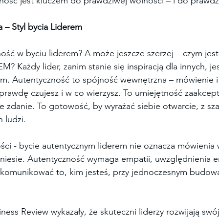
zność jest kluczem do prawdziwej wolności – i do prawd
 – Styl bycia Liderem
ość w byciu liderem? A może jeszcze szerzej – czym jes
 Każdy lider, zanim stanie się inspiracją dla innych, je
em. Autentyczność to spójność wewnętrzna – mówienie i 
prawdę czujesz i w co wierzysz. To umiejętność zaakcept
zdanie. To gotowość, by wyrażać siebie otwarcie, z sz
h ludzi.
ści - bycie autentycznym liderem nie oznacza mówienia 
zyniesie. Autentyczność wymaga empatii, uwzględnienia em
 komunikować to, kim jesteś, przy jednoczesnym budow
ess Review wykazały, że skuteczni liderzy rozwijają swój 