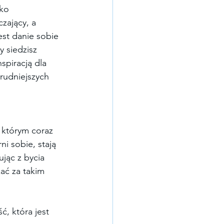
ko 
czający, a 
st danie sobie 
 siedzisz 
spiracją dla 
rudniejszych 
 którym coraz 
ni sobie, stają 
jąc z bycia 
ać za takim 
, która jest 