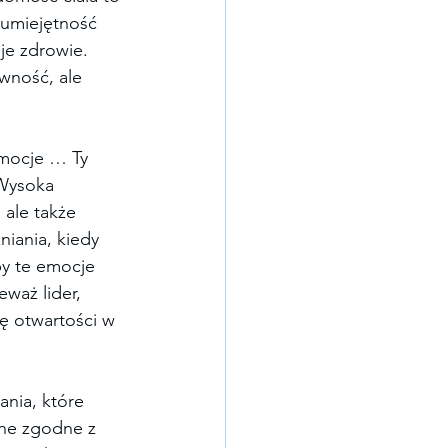
umiejętność 
je zdrowie. 
wność, ale 
emocje … Ty 
 Wysoka 
 ale także 
iania, kiedy 
by te emocje 
waż lider, 
rę otwartości w 
nia, które 
one zgodne z 