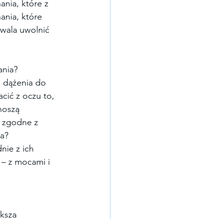
nia, które z 
ania, które 
zwala uwolnić 
ania? 
 dążenia do 
cić z oczu to, 
noszą 
t zgodne z 
a?
nie z ich 
 – z mocami i 
ksza 