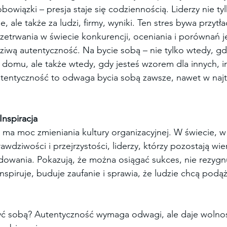
owiązki – presja staje się codziennością. Liderzy nie tyl
, ale także za ludzi, firmy, wyniki. Ten stres bywa przytła
etrwania w świecie konkurencji, oceniania i porównań je
ziwą autentyczność. Na bycie sobą – nie tylko wtedy, gdy
domu, ale także wtedy, gdy jesteś wzorem dla innych, in
tentyczność to odwaga bycia sobą zawsze, nawet w najt
nspiracja
 ma moc zmieniania kultury organizacyjnej. W świecie, w
wdziwości i przejrzystości, liderzy, którzy pozostają wier
owania. Pokazują, że można osiągać sukces, nie rezygnu
nspiruje, buduje zaufanie i sprawia, że ludzie chcą podąż
 sobą? Autentyczność wymaga odwagi, ale daje wolność