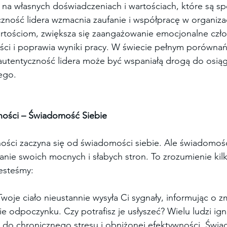
na własnych doświadczeniach i wartościach, które są spó
czność lidera wzmacnia zaufanie i współpracę w organizacj
artościom, zwiększa się zaangażowanie emocjonalne czł
ści i poprawia wyniki pracy. W świecie pełnym porównań,
a autentyczność lidera może być wspaniałą drogą do osiąg
ego.
ności – Świadomość Siebie
ości zaczyna się od świadomości siebie. Ale świadomość
nanie swoich mocnych i słabych stron. To zrozumienie kil
esteśmy:
Twoje ciało nieustannie wysyła Ci sygnały, informując o z
ie odpoczynku. Czy potrafisz je usłyszeć? Wielu ludzi ign
 do chronicznego stresu i obniżonej efektywności. Świa