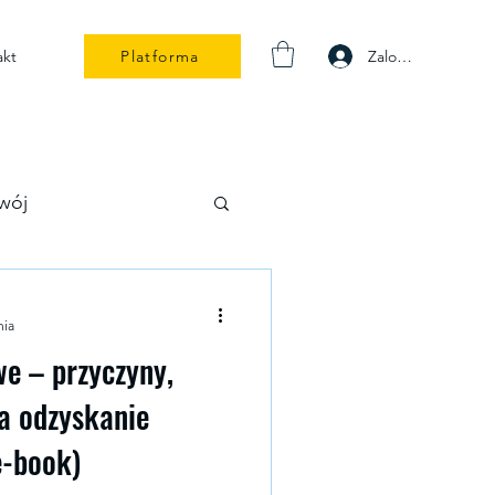
Zaloguj się
akt
Platforma
wój
nia
e – przyczyny,
a odzyskanie
e-book)