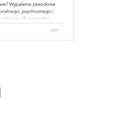
dowe? Wypalenie zawodowe
owodowany długotrwałym
nicji Światowej Organizacji
drom związany z miejscem
zuciem chronicznego
owania i efektywności,
gatywnym nastawieniem do
t chwilowy kryzys – to stan,