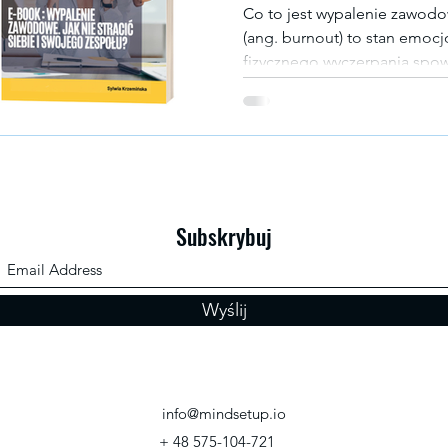
Co to jest wypalenie zawo
(ang. burnout) to stan emocjonalnego, psychicznego i
fizycznego wyczerpania sp
stresem w pracy .Według defi
Zdrowia (WHO) , jest to syn
pracy, który objawia się: uc
zmęczenia, spadkiem zaangaż
poczuciem braku sensu, ne
obowiązków i ludzi. To nie jes
Subskrybuj
który narasta
Wyślij
info@mindsetup.io
+ 48 575-104-721