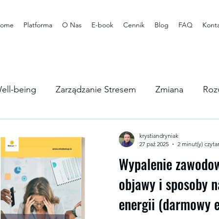
ome
Platforma
O Nas
E-book
Cennik
Blog
FAQ
Kont
ell-being
Zarządzanie Stresem
Zmiana
Roz
rstwa
krystiandryniak
27 paź 2025
2 minut(y) czyta
Wypalenie zawodow
objawy i sposoby n
energii (darmowy 