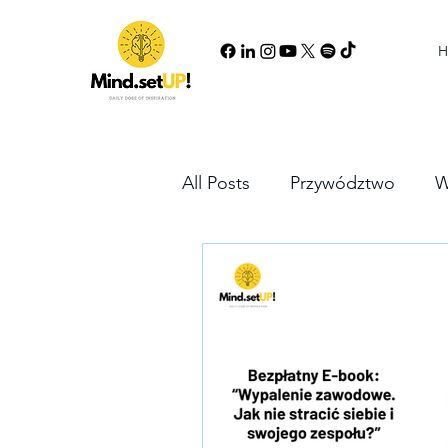
H
All Posts
Przywództwo
W
Growth mindset
Partne